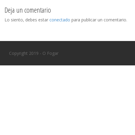
s
Deja un comentario
t
Lo siento, debes estar
conectado
para publicar un comentario.
n
a
v
Copyright 2019 - O Fogar
i
g
a
t
i
o
n