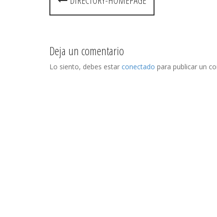
P
DIRECTORY-HOMEPAGE
o
s
Deja un comentario
t
Lo siento, debes estar
conectado
para publicar un c
n
a
v
i
g
a
t
i