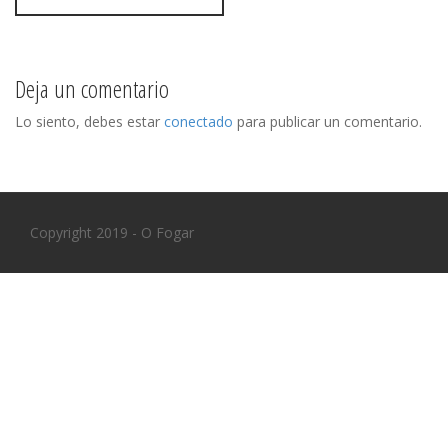
s
t
n
Deja un comentario
a
Lo siento, debes estar
conectado
para publicar un comentario.
v
i
Copyright 2019 - O Fogar
g
a
t
i
o
n