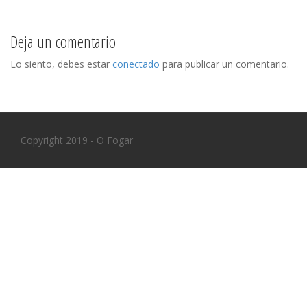
s
t
Deja un comentario
n
Lo siento, debes estar
conectado
para publicar un comentario.
a
v
i
Copyright 2019 - O Fogar
g
a
t
i
o
n