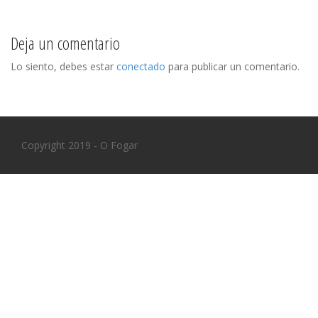
s
t
Deja un comentario
n
Lo siento, debes estar
conectado
para publicar un comentario.
a
v
i
Copyright 2019 - O Fogar
g
a
t
i
o
n