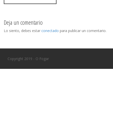
s
t
n
Deja un comentario
a
Lo siento, debes estar
conectado
para publicar un comentario.
v
i
Copyright 2019 - O Fogar
g
a
t
i
o
n